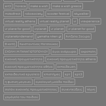
ert3
horeca
make a wish
make a wish greece
motod1rect
robosociety
scooter festival
skywalker
virtual reality athens
virtual reality planet
vr
vrexperience
vr plane for good
vrplanet
vr planet
vr planet for good
vrplanetondemand
yamaha niken gt
Άντζελα Ζούγρα
Β καπή
Κωνσταντίνος Ματσούκας
ΣΧΟΛΗ Ι.Μ.ΠΑΝΑΓΙΩΤΟΠΟΥΛΟΥ
άγιοι ανάργυροι
ακροπολη
εικονική πραγματικότητα
εικονική πραγματικότητα athens
εικονική πραγματικότητα αθήνα
εκπαίδευση
εκπαιδευτικό εργαλείο
επιστήμες
ερτ
ερτ3
η φυσικη μαγευει
ογκολογική μοάδα παίδων
σαλόνι εικονικής πραγματικότητας
συνεντεύξεις
τέχνη
χαμόγελο του παιδιού