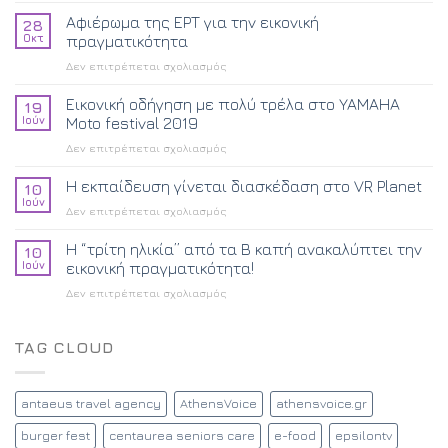
VR
Αφιέρωμα της ΕΡΤ για την εικονική
28
PLANET
Οκτ
πραγματικότητα
μαζί
στο
Δεν επιτρέπεται σχολιασμός
με
Αφιέρωμα
την
της
Εικονική οδήγηση με πολύ τρέλα στο YAMAHA
ΚΑΡΑΝΤΙΝΟΣ
19
ΕΡΤ
Α.Ε
Ιούν
Moto festival 2019
για
στη
στο
Δεν επιτρέπεται σχολιασμός
την
HORECA
Εικονική
εικονική
οδήγηση
Η εκπαίδευση γίνεται διασκέδαση στο VR Planet
πραγματικότητα
10
με
Ιούν
στο
Δεν επιτρέπεται σχολιασμός
πολύ
Η
τρέλα
εκπαίδευση
Η “τρίτη ηλικία” από τα Β καπή ανακαλύπτει την
στο
10
γίνεται
Ιούν
εικονική πραγματικότητα!
YAMAHA
διασκέδαση
Moto
στο
Δεν επιτρέπεται σχολιασμός
στο
festival
Η
VR
2019
“τρίτη
Planet
ηλικία”
TAG CLOUD
από
τα
Β
antaeus travel agency
AthensVoice
athensvoice.gr
καπή
ανακαλύπτει
burger fest
centaurea seniors care
e-food
epsilontv
την