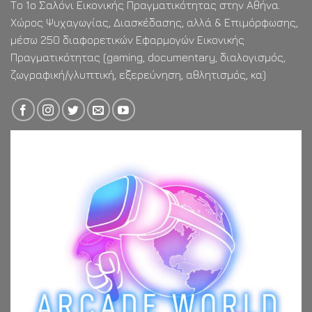
Το 1ο Σαλόνι Εικονικής Πραγματικότητας στην Αθήνα.
Χώρος Ψυχαγωγίας, Διασκέδασης, αλλά & Επιμόρφωσης,
μέσω 250 διαφορετικών Εφαρμογών Εικονικής
Πραγματικότητας (gaming, documentary, διαλογισμός,
ζωγραφική/γλυπτική, εξερεύνηση, αθλητισμός, κα)