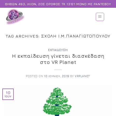
Skip
ΘΗΒΏΝ 493, ΊΛΙΟΝ, 2ΟΣ ΌΡΟΦΟΣ ΤΚ 13121 ΜΟΝΟ ΜΕ ΡΑΝΤΕΒΟΥ
to
content
TAG ARCHIVES:
ΣΧΟΛΗ Ι.Μ.ΠΑΝΑΓΙΩΤΟΠΟΥΛΟΥ
ΕΚΠΑΊΔΕΥΣΗ
Η εκπαίδευση γίνεται διασκέδαση
στο VR Planet
POSTED ON
10 ΙΟΥΝΊΟΥ, 2019
BY
VRPLANET
10
Ιούν