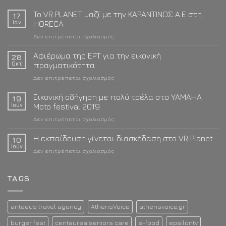
To VR PLANET μαζί με την ΚΑΡΑΝΤΙΝΟΣ Α.Ε στη
17
Ιαν
HORECA
στο
Δεν επιτρέπεται σχολιασμός
To
VR
Αφιέρωμα της ΕΡΤ για την εικονική
28
PLANET
Οκτ
πραγματικότητα
μαζί
στο
Δεν επιτρέπεται σχολιασμός
με
Αφιέρωμα
την
της
Εικονική οδήγηση με πολύ τρέλα στο YAMAHA
ΚΑΡΑΝΤΙΝΟΣ
19
ΕΡΤ
Α.Ε
Ιούν
Moto festival 2019
για
στη
στο
Δεν επιτρέπεται σχολιασμός
την
HORECA
Εικονική
εικονική
οδήγηση
Η εκπαίδευση γίνεται διασκέδαση στο VR Planet
πραγματικότητα
10
με
Ιούν
στο
Δεν επιτρέπεται σχολιασμός
πολύ
Η
τρέλα
εκπαίδευση
στο
γίνεται
TAGS
YAMAHA
διασκέδαση
Moto
στο
festival
VR
2019
antaeus travel agency
AthensVoice
athensvoice.gr
Planet
burger fest
centaurea seniors care
e-food
epsilontv