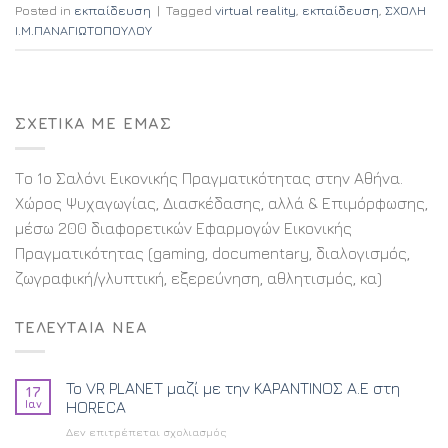
Posted in
εκπαίδευση
|
Tagged
virtual reality
,
εκπαίδευση
,
ΣΧΟΛΗ
Ι.Μ.ΠΑΝΑΓΙΩΤΟΠΟΥΛΟΥ
ΣΧΕΤΙΚΑ ΜΕ ΕΜΑΣ
Το 1ο Σαλόνι Εικονικής Πραγματικότητας στην Αθήνα.
Χώρος Ψυχαγωγίας, Διασκέδασης, αλλά & Επιμόρφωσης,
μέσω 200 διαφορετικών Εφαρμογών Εικονικής
Πραγματικότητας (gaming, documentary, διαλογισμός,
ζωγραφική/γλυπτική, εξερεύνηση, αθλητισμός, κα)
ΤΕΛΕΥΤΑΙΑ ΝΕΑ
To VR PLANET μαζί με την ΚΑΡΑΝΤΙΝΟΣ Α.Ε στη
17
Ιαν
HORECA
στο
Δεν επιτρέπεται σχολιασμός
To